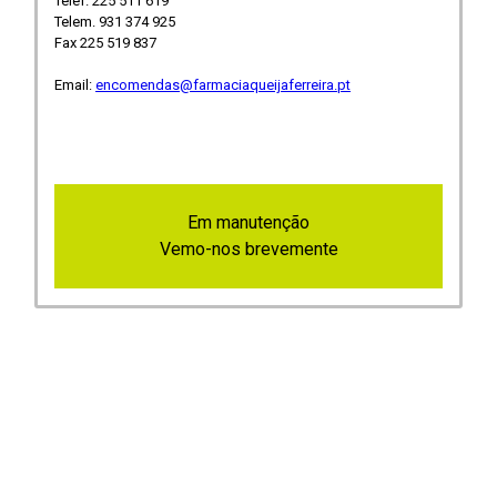
Telef. 225 511 619
Telem. 931 374 925
Fax 225 519 837
Email:
encomendas@farmaciaqueijaferreira.pt
Em manutenção
Vemo-nos brevemente